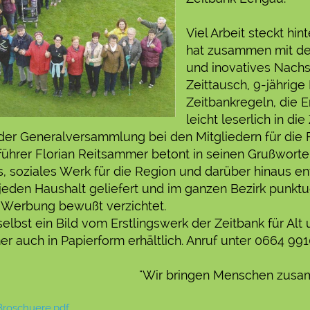
Viel Arbeit steckt hi
hat zusammen mit der
und inovatives Nachs
Zeittausch, 9-jährige
Zeitbankregeln, die 
leicht leserlich in di
 der Generalversammlung bei den Mitgliedern für die F
hrer Florian Reitsammer betont in seinen Grußworten, 
 soziales Werk für die Region und darüber hinaus ent
eden Haushalt geliefert und im ganzen Bezirk punktuell
f Werbung bewußt verzichtet.
elbst ein Bild vom Erstlingswerk der Zeitbank für Alt 
r auch in Papierform erhältlich. Anruf unter 0664 99
"Wir bringen Menschen zus
roschuere.pdf