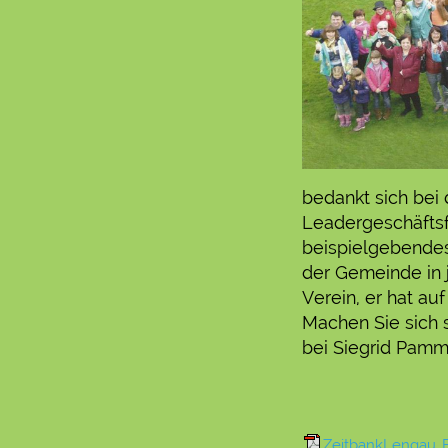
bedankt sich bei
Leadergeschäftsfü
beispielgebendes,
der Gemeinde in j
Verein, er hat au
Machen Sie sich s
bei Siegrid Pamme
ZeitbankLengau_B