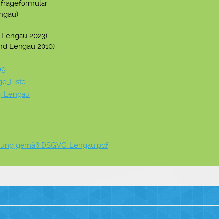
frageformular
engau)
d Lengau 2023)
and Lengau 2010)
ag
e_Liste
ng_Lengau
ärung gemäß DSGVO_Lengau.pdf